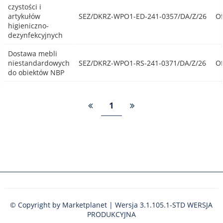
czystości i
artykułów
SEZ/DKRZ-WPO1-ED-241-0357/DA/Z/26
Of
higieniczno-
dezynfekcyjnych
Dostawa mebli
niestandardowych
SEZ/DKRZ-WPO1-RS-241-0371/DA/Z/26
Of
do obiektów NBP
1
© Copyright by
Marketplanet
| Wersja 3.1.105.1-STD
WERSJA
PRODUKCYJNA